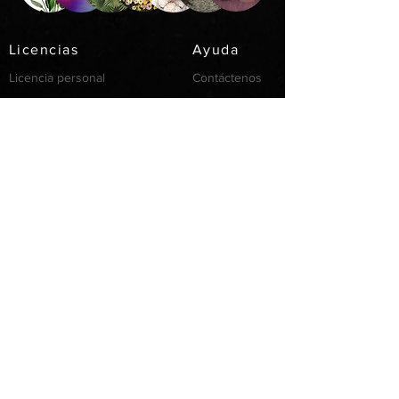
Licencias
Ayuda
Licencia personal
Contáctenos
Licencia
Email
Individual
Support
/FAQ's
recursos
Partnership
Invertir
Servicios
Privacidad
Cookie
Términos de Uso