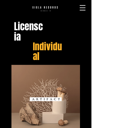
Licensc
ia
Individu
al