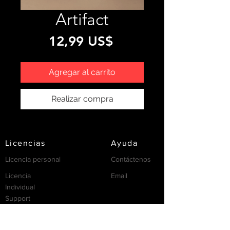
Artifact
Precio
12,99 US$
Agregar al carrito
Realizar compra
Licencias
Ayuda
Licencia personal
Contáctenos
Licencia
Email
Individual
Support
/FAQ's
recursos