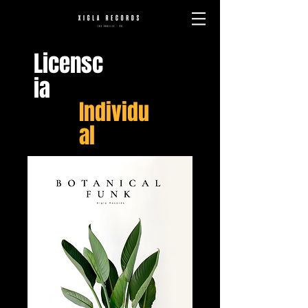
Licensc
ia
Individu
al