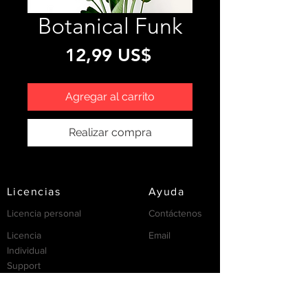
Botanical Funk
Precio
12,99 US$
Agregar al carrito
Realizar compra
Licencias
Ayuda
Licencia personal
Contáctenos
Licencia
Email
Individual
Support
/FAQ's
recursos