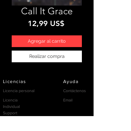
Call It Grace
Precio
12,99 US$
Agregar al carrito
Realizar compra
Licencias
Ayuda
Licencia personal
Contáctenos
Licencia
Email
Individual
Support
/FAQ's
recursos