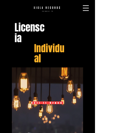
Licensc
ia
Individu
al