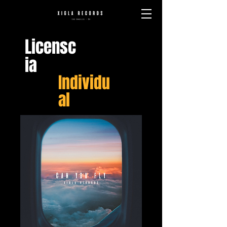
Licensc
ia
Individu
al