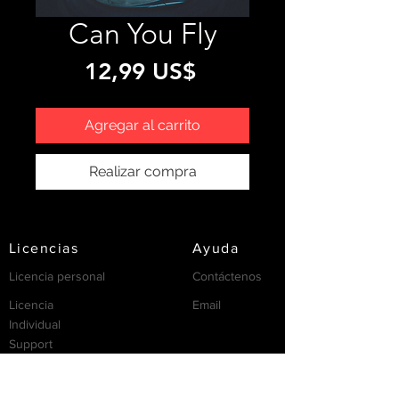
Can You Fly
Precio
12,99 US$
Agregar al carrito
Realizar compra
Licencias
Ayuda
Licencia personal
Contáctenos
Licencia
Email
Individual
Support
/FAQ's
recursos