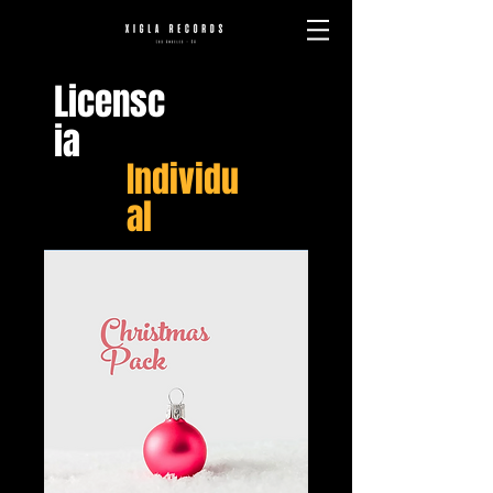
Licensc
ia
Individu
al