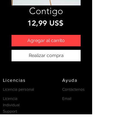
Contigo
Precio
12,99 US$
Agregar al carrito
Realizar compra
Licencias
Ayuda
Licencia personal
Contáctenos
Licencia
Email
Individual
Support
/FAQ's
recursos