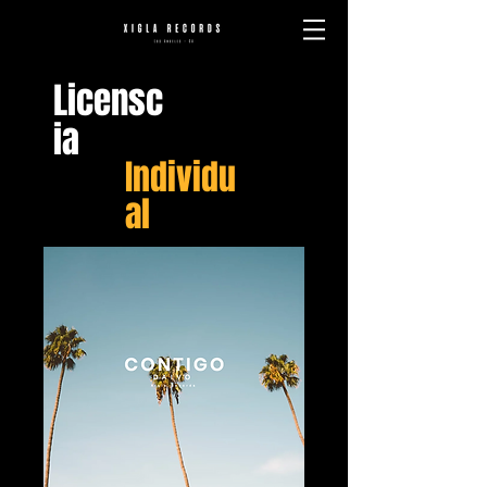
Licensc
ia
Individu
al