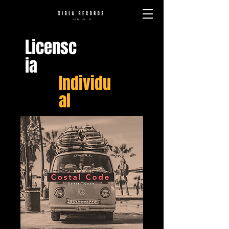
Licensc
ia
Individu
al