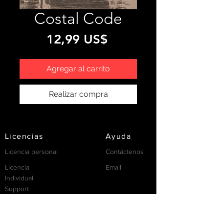
Costal Code
Precio
12,99 US$
Agregar al carrito
Realizar compra
Licencias
Ayuda
Licencia personal
Contáctenos
Licencia
Email
Individual
Support
/FAQ's
recursos