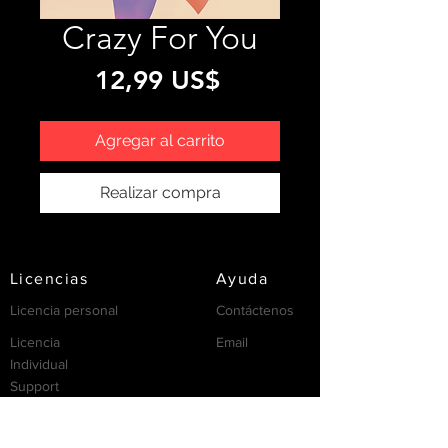
Crazy For You
Precio
12,99 US$
Agregar al carrito
Realizar compra
Licencias
Ayuda
Licencia personal
Contáctenos
Licencia
Email
Individual
Support
/FAQ's
recursos