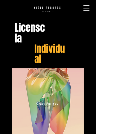
Licensc
ia
Individu
al