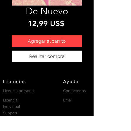
De Nuevo
Precio
12,99 US$
Agregar al carrito
Realizar compra
Licencias
Ayuda
Licencia personal
Contáctenos
Licencia
Email
Individual
Support
/FAQ's
recursos