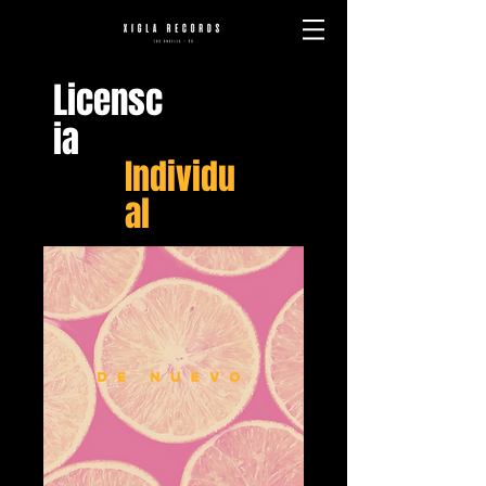
Licensc
ia
Individu
al