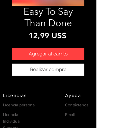
Easy To Say
Than Done
Precio
12,99 US$
Agregar al carrito
Realizar compra
Licencias
Ayuda
Licencia personal
Contáctenos
Licencia
Email
Individual
Support
/FAQ's