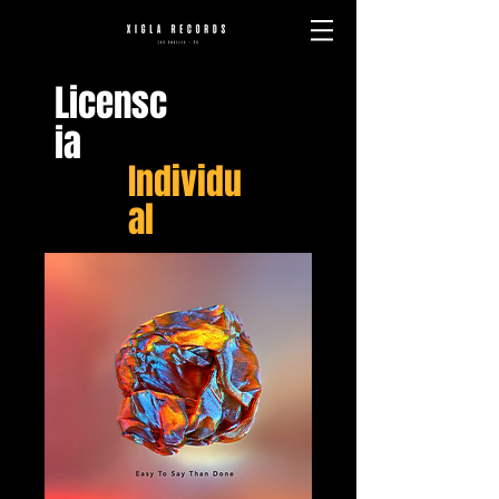
Licensc
ia
Individu
al