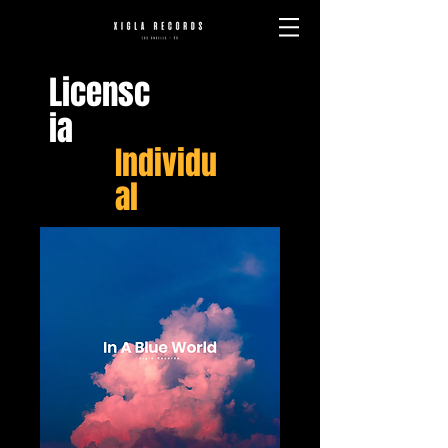
Licensc
ia
Individu
al