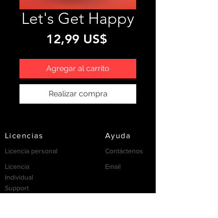
Let's Get Happy
Precio
12,99 US$
Agregar al carrito
Realizar compra
Licencias
Ayuda
Licencia personal
Contáctenos
Licencia
Email
Individual
Support
/FAQ's
recursos