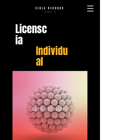
Licensc
ia
Individu
al