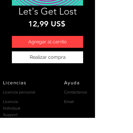
Let's Get Lost
Precio
12,99 US$
Agregar al carrito
Realizar compra
Licencias
Ayuda
Licencia personal
Contáctenos
Licencia
Email
Individual
Support
/FAQ's
recursos