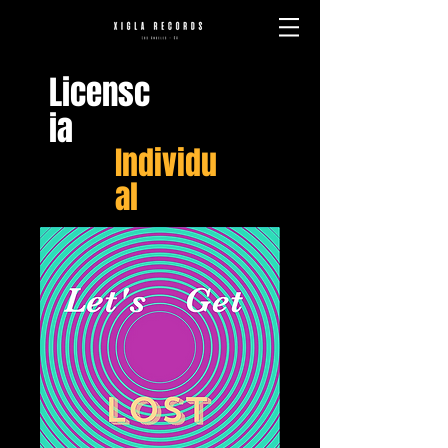
Licensc
ia
Individu
al