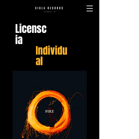
Licensc
ia
Individu
al