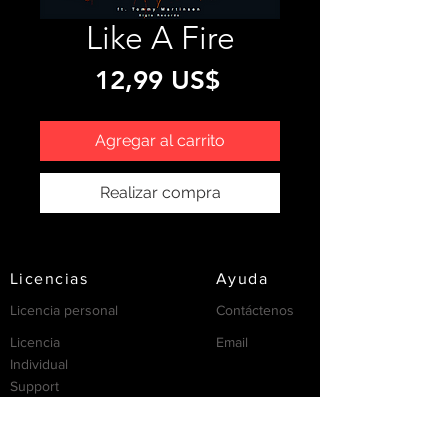
Like A Fire
Precio
12,99 US$
Agregar al carrito
Realizar compra
Licencias
Ayuda
Licencia personal
Contáctenos
Licencia
Email
Individual
Support
/FAQ's
recursos