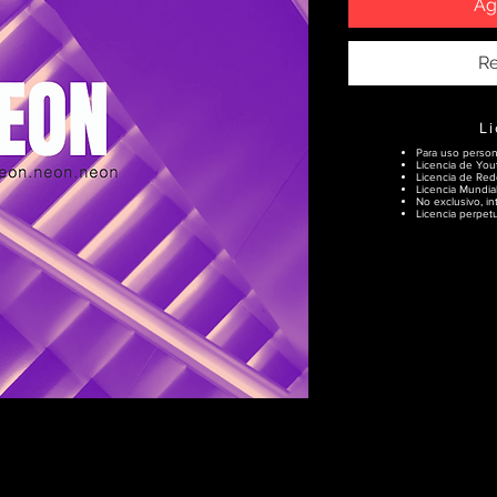
Ag
Re
L
Para uso person
Licencia de You
Licencia de Rede
Licencia Mundial
No exclusivo, int
Licencia perpet