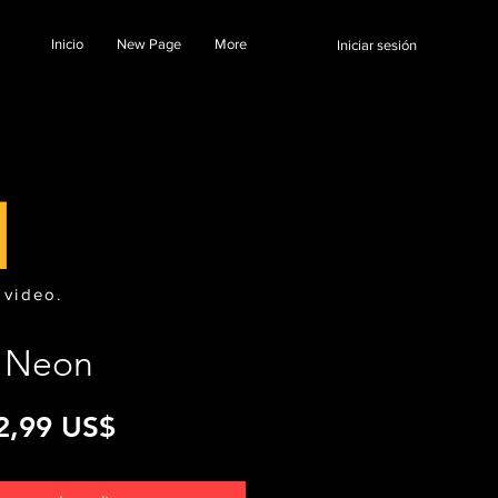
Inicio
New Page
More
Iniciar sesión
l
 video.
Neon
Precio
2,99 US$