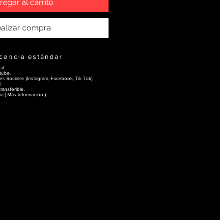
regar al carrito
alizar compra
icencia estándar
al.
tube.
s Sociales (Instagram, Facebook, Tik Tok).
.
ransferible.
ua (
Más información
).