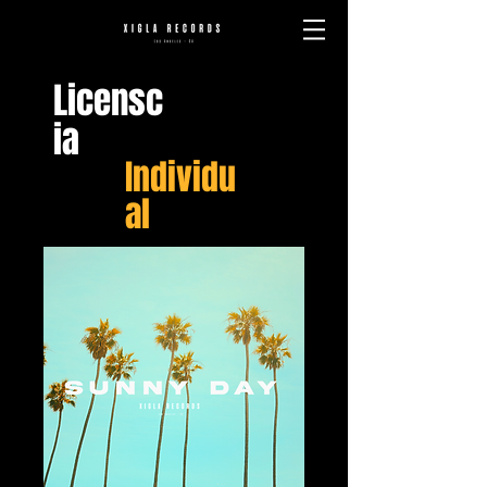
Licensc
ia
Individu
al