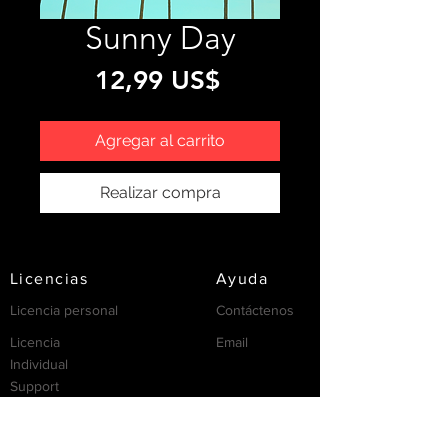
Sunny Day
Precio
12,99 US$
Agregar al carrito
Realizar compra
Licencias
Ayuda
Licencia personal
Contáctenos
Licencia
Email
Individual
Support
/FAQ's
recursos