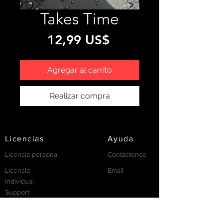
Takes Time
Precio
12,99 US$
Agregar al carrito
Realizar compra
Licencias
Ayuda
Licencia personal
Contáctenos
Licencia
Email
Individual
Support
/FAQ's
recursos