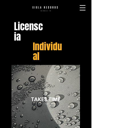
Licensc
ia
Individu
al