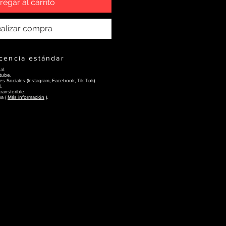
regar al carrito
alizar compra
icencia estándar
al.
tube.
s Sociales (Instagram, Facebook, Tik Tok).
.
ransferible.
ua (
Más información
).