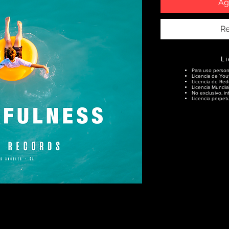
Ag
Re
L
Para uso person
Licencia de You
Licencia de Rede
Licencia Mundial
No exclusivo, int
Licencia perpet