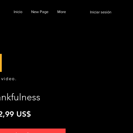
Inicio
New Page
More
Iniciar sesión
l
 video.
nkfulness
Precio
2,99 US$