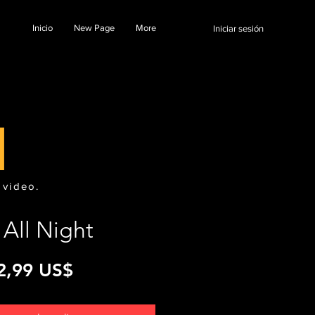
Inicio
New Page
More
Iniciar sesión
l
 video.
All Night
Precio
2,99 US$