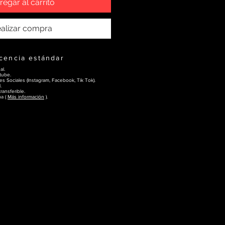
regar al carrito
alizar compra
icencia estándar
al.
tube.
s Sociales (Instagram, Facebook, Tik Tok).
.
ransferible.
ua (
Más información
).