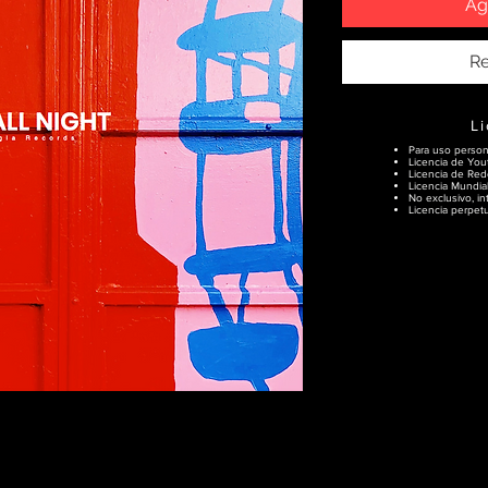
Ag
Re
L
Para uso person
Licencia de You
Licencia de Rede
Licencia Mundial
No exclusivo, int
Licencia perpet